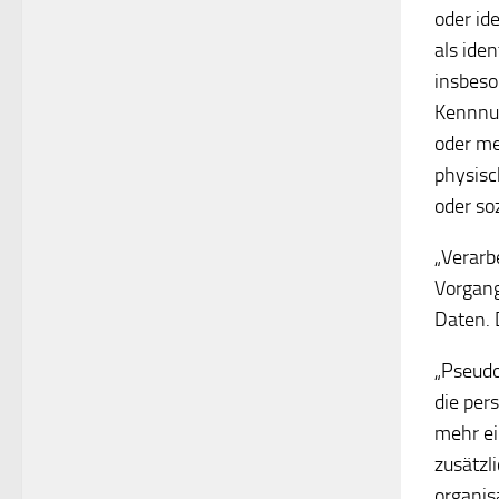
oder id
als iden
insbeso
Kennnum
oder me
physisc
oder so
„Verarb
Vorgan
Daten. 
„Pseudo
die per
mehr ei
zusätzl
organis