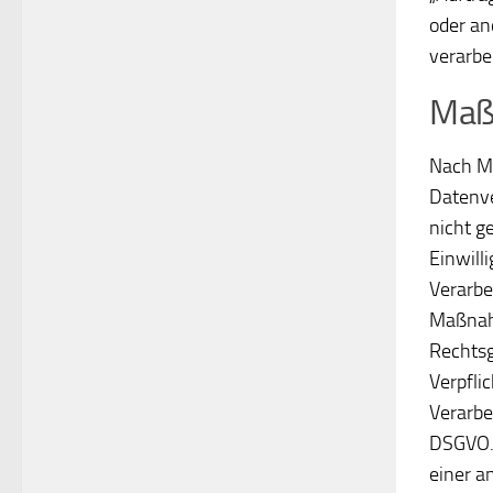
oder an
verarbei
Maß
Nach Ma
Datenve
nicht g
Einwilli
Verarbe
Maßnahm
Rechtsg
Verpflic
Verarbe
DSGVO. 
einer a