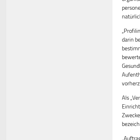
persone
natürli
„Profil
darin b
bestimm
bewerte
Gesundh
Aufenth
vorherz
Als „Ve
Einrich
Zwecke 
bezeich
„Auftra