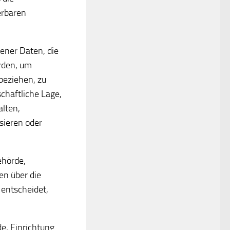
erbaren
gener Daten, die
rden, um
beziehen, zu
chaftliche Lage,
alten,
sieren oder
ehörde,
en über die
entscheidet,
de, Einrichtung