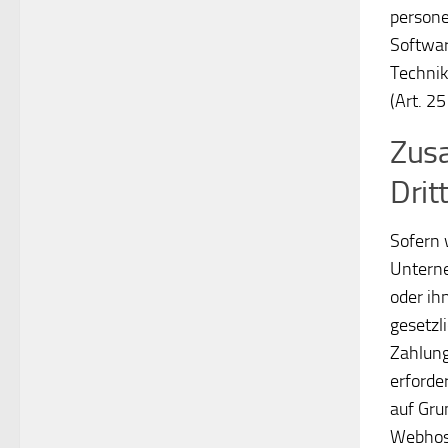
persone
Softwar
Technik
(Art. 2
Zusa
Drit
Sofern 
Unterne
oder ih
gesetzl
Zahlung
erforder
auf Gru
Webhost