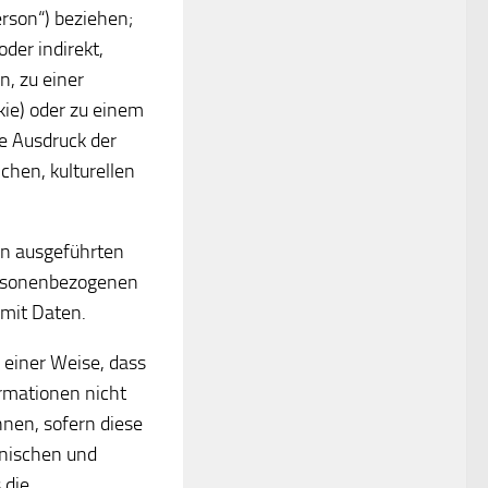
erson“) beziehen;
oder indirekt,
, zu einer
ie) oder zu einem
e Ausdruck der
chen, kulturellen
ren ausgeführten
ersonenbezogenen
 mit Daten.
einer Weise, dass
rmationen nicht
nen, sofern diese
hnischen und
 die