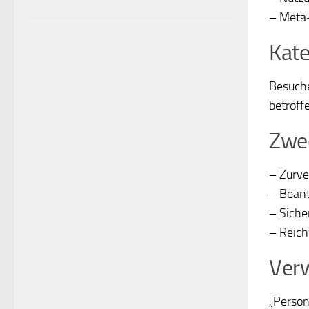
– Meta-
Kate
Besuche
betroff
Zwec
– Zurve
– Beant
– Sich
– Reic
Verw
„Person