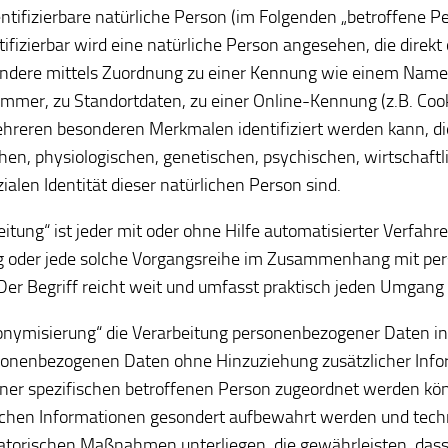
entifizierbare natürliche Person (im Folgenden „betroffene P
tifizierbar wird eine natürliche Person angesehen, die direkt 
ndere mittels Zuordnung zu einer Kennung wie einem Namen
mer, zu Standortdaten, zu einer Online-Kennung (z.B. Cook
hreren besonderen Merkmalen identifiziert werden kann, di
hen, physiologischen, genetischen, psychischen, wirtschaftli
zialen Identität dieser natürlichen Person sind.
eitung“ ist jeder mit oder ohne Hilfe automatisierter Verfah
g oder jede solche Vorgangsreihe im Zusammenhang mit p
Der Begriff reicht weit und umfasst praktisch jeden Umgang
nymisierung“ die Verarbeitung personenbezogener Daten in 
sonenbezogenen Daten ohne Hinzuziehung zusätzlicher Info
ner spezifischen betroffenen Person zugeordnet werden kön
ichen Informationen gesondert aufbewahrt werden und tec
atorischen Maßnahmen unterliegen, die gewährleisten, dass