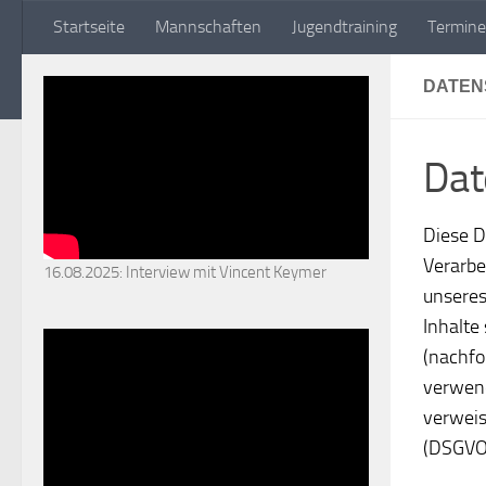
Startseite
Mannschaften
Jugendtraining
Termine
Zum Inhalt springen
DATEN
Dat
Diese D
Verarbe
16.08.2025: Interview mit Vincent Keymer
unseres
Inhalte
(nachfo
verwend
verweis
(DSGVO