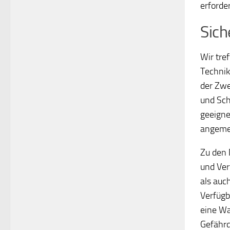
erforde
Sic
Wir tre
Technik
der Zwe
und Sch
geeigne
angemes
Zu den 
und Ver
als auc
Verfügb
eine Wa
Gefährd