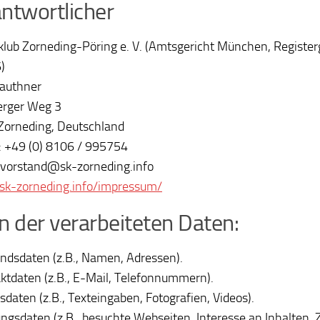
ntwortlicher
lub Zorneding-Pöring e. V. (Amtsgericht München, Register
)
authner
erger Weg 3
orneding, Deutschland
: +49 (0) 8106 / 995754
 vorstand@sk-zorneding.info
/sk-zorneding.info/impressum/
n der verarbeiteten Daten:
ndsdaten (z.B., Namen, Adressen).
ktdaten (z.B., E-Mail, Telefonnummern).
tsdaten (z.B., Texteingaben, Fotografien, Videos).
ngsdaten (z.B., besuchte Webseiten, Interesse an Inhalten, Z