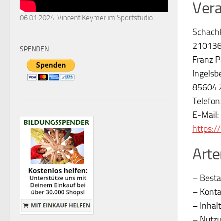
Vera
06.01.2024: Vincent Keymer im Sportstudio
Schachk
210136
SPENDEN
Franz P
Ingelsb
85604 Z
Telefon
E-Mail:
https:/
Arte
– Besta
– Konta
– Inhal
– Nutzu