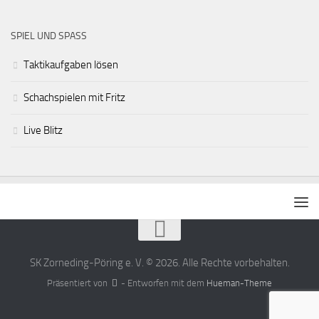
SPIEL UND SPASS
Taktikaufgaben lösen
Schachspielen mit Fritz
Live Blitz
SK Zorneding-Pöring e. V. © 2026. Alle Rechte vorbehalten.
Präsentiert von
- Entworfen mit dem
Hueman-Theme